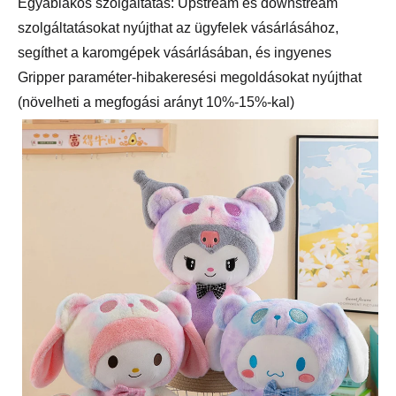
Egyablakos szolgáltatás: Upstream és downstream
szolgáltatásokat nyújthat az ügyfelek vásárlásához,
segíthet a karomgépek vásárlásában, és ingyenes
Gripper paraméter-hibakeresési megoldásokat nyújthat
(növelheti a megfogási arányt 10%-15%-kal)