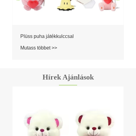
Hírek Ajánlások
Mit szólnál a Duck Plush Toy -hoz az
ajándékhoz?
Mutass többet >>