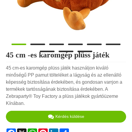
45 cm -es karomgép plüss játék
45 cm-es karomgép plüss játék használjon kiváló
minőségű PP pamut tölteléket a lágyság és az ellenálló
képesség biztosítása érdekében, és gondosan varrjon a
termékek tartósságának biztosítása érdekében. A
Zebraparty® Toy Factory a plüss játékok gyártóüzeme
Kínában.
Kérdés küldése
Facebook
X
WhatsApp
Pinterest
LinkedIn
Share