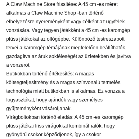
A Claw Machine Store frissítése: A 45 cm -es méret
alkalmas a Claw Machine Shop -ban történő
elhelyezésre nyereményként vagy célként az ügyfelek
vonzására. Vagy tegyen játékként a 45 cm -es karomgép
plüss játékokat az ollógépbe. Különböző testreszabott
tervei a karomgép témájának megfelelően beállíthatók,
gazdagítva az áruk sokféleségét az üzletekben és javítva
a vonzerőt.
Butikokban történő értékesítés: A magas
költségteljesítmény és a magas színvonalú termelési
technológia miatt butikokban is alkalmas. Ez vonzza a
fogyasztókat, hogy ajándék vagy személyes
gyűjteményként vásároljanak.
Virágboltokban történő eladás: A 45 cm -es karomgép
plüss játékai friss virágokkal kombinálhatók, hogy
gyönyörű csokor képződjenek, így a csokor