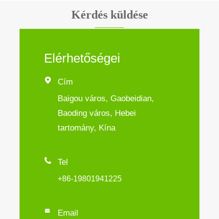
Kérdés küldése
Elérhetőségei

Cím
Baigou város, Gaobeidian,
Baoding város, Hebei
tartomány, Kína

Tel
+86-19801941225

Email