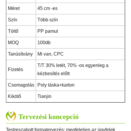
Méret
45 cm -es
Szín
Több szín
Töltő
PP pamut
MOQ
100db
Tanúsítvány
Mi van, CPC
T/T 30% letét, 70% -os egyenleg a
Fizetés
kézbesítés előtt
Csomagolás
Poly táska+karton
Kikötő
Tianjin
Tervezési koncepció
Testreszabott formatervezés: megfeleljen az ügyfelek