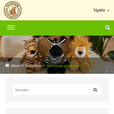
Nyelv
itthon
Termékek
Karomgép plüss játék