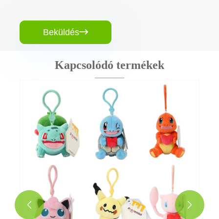
Beküldés

Kapcsolódó termékek
Mini karomgép plüss játék
Mutass többet >>

