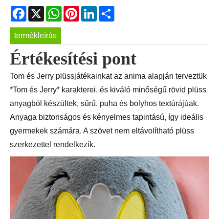
Facebook
X
WhatsApp
Pinterest
LinkedIn
Share
termékleírás
Értékesítési pont
Tom és Jerry plüssjátékainkat az anima alapján terveztük
*Tom és Jerry* karakterei, és kiváló minőségű rövid plüss
anyagból készültek, sűrű, puha és bolyhos textúrájúak.
Anyaga biztonságos és kényelmes tapintású, így ideális
gyermekek számára. A szövet nem eltávolítható plüss
szerkezettel rendelkezik.