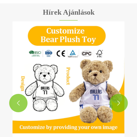
Hírek Ajánlások

