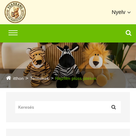
Nyelv
itthon
Termékek
Rajzfilm plüss játékok