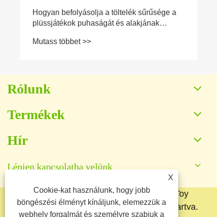
Hogyan befolyásolja a töltelék sűrűsége a
plüssjátékok puhaságát és alakjának
megtartását?
Mutass többet >>
Rólunk
Termékek
Hír
Lépjen kapcsolatba velünk
X
Cookie-kat használunk, hogy jobb
Copyright © 2025 Baoding Yuankang Toy
böngészési élményt kínáljunk, elemezzük a
Manufacturing Co., Ltd. Minden jog fenntartva.
webhely forgalmát és személyre szabjuk a