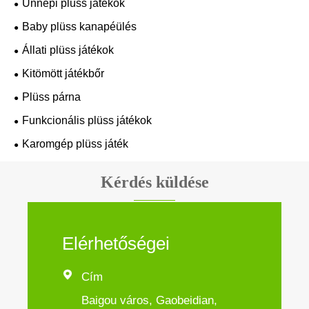
Ünnepi plüss játékok
Baby plüss kanapéülés
Állati plüss játékok
Kitömött játékbőr
Plüss párna
Funkcionális plüss játékok
Karomgép plüss játék
Kérdés küldése
Elérhetőségei

Cím
Baigou város, Gaobeidian,