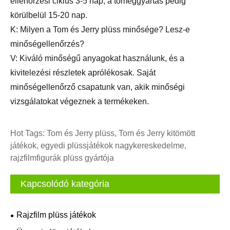
ellenőrzési ciklus 3-5 nap, a tömeggyártás pedig
körülbelül 15-20 nap.
K: Milyen a Tom és Jerry plüss minősége? Lesz-e
minőségellenőrzés?
V: Kiváló minőségű anyagokat használunk, és a
kivitelezési részletek aprólékosak. Saját
minőségellenőrző csapatunk van, akik minőségi
vizsgálatokat végeznek a termékeken.
Hot Tags: Tom és Jerry plüss, Tom és Jerry kitömött
játékok, egyedi plüssjátékok nagykereskedelme,
rajzfilmfigurák plüss gyártója
Kapcsolódó kategória
Rajzfilm plüss játékok