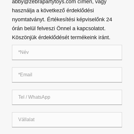
abby@zebrapartytoys.com címen, vagy
használja a következő érdeklődési
nyomtatványt. Értékesítési képviselőnk 24
órán belül felveszi Önnel a kapcsolatot.
Köszönjük érdeklődését termékeink iránt.